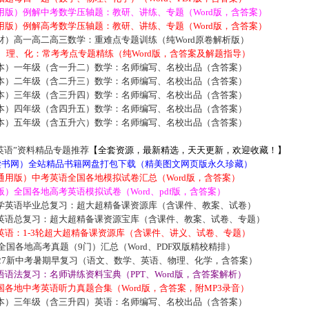
用版）例解中考数学压轴题：教研、讲练、专题（Word版，含答案）
用版）例解高考数学压轴题：教研、讲练、专题（Word版，含答案）
材）高一高二高三数学：重难点专题训练（纯Word原卷解析版）
数、理、化：常考考点专题精练（纯Word版，含答案及解题指导）
本）一年级（含一升二）数学：名师编写、名校出品（含答案）
本）二年级（含二升三）数学：名师编写、名校出品（含答案）
本）三年级（含三升四）数学：名师编写、名校出品（含答案）
本）四年级（含四升五）数学：名师编写、名校出品（含答案）
本）五年级（含五升六）数学：名师编写、名校出品（含答案）
英语”资料精品专题推荐
【全套资源，最新精选，天天更新，欢迎收藏！】
5读书网）全站精品书籍网盘打包下载（精美图文网页版永久珍藏）
通用版）中考英语全国各地模拟试卷汇总（Word版，含答案）
）全国各地高考英语模拟试卷（Word、pdf版，含答案）
学英语毕业总复习：超大超精备课资源库（含课件、教案、试卷）
英语总复习：超大超精备课资源宝库（含课件、教案、试卷、专题）
英语：1-3轮超大超精备课资源库（含课件、讲义、试卷、专题）
届全国各地高考真题（9门）汇总（Word、PDF双版精校精排）
027新中考暑期早复习（语文、数学、英语、物理、化学，含答案）
语法复习：名师讲练资料宝典（PPT、Word版，含答案解析）
各地中考英语听力真题合集（Word版，含答案，附MP3录音）
本）三年级（含三升四）英语：名师编写、名校出品（含答案）