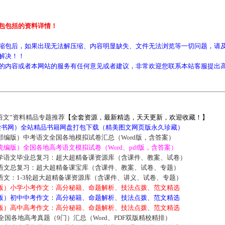
包包括的资料详情！
缩包后，如果出现无法解压缩、内容明显缺失、文件无法浏览等一切问题，请及
解决！！
的内容或者本网站的服务有任何意见或者建议，非常欢迎您联系本站客服提出
语文”资料精品专题推荐
【全套资源，最新精选，天天更新，欢迎收藏！】
5读书网）全站精品书籍网盘打包下载（精美图文网页版永久珍藏）
部编版）中考语文全国各地模拟试卷汇总（Word版，含答案）
编版）全国各地高考语文模拟试卷（Word、pdf版，含答案）
学语文毕业总复习：超大超精备课资源库（含课件、教案、试卷）
语文总复习：超大超精备课宝库（含课件、教案、试卷、专题）
语文：1-3轮超大超精备课资源库（含课件、讲义、试卷、专题）
版）小学小考作文：高分秘籍、命题解析、技法点拨、范文精选
版）初中中考作文：高分秘籍、命题解析、技法点拨、范文精选
版）高中高考作文：高分秘籍、命题解析、技法点拨、范文精选
届全国各地高考真题（9门）汇总（Word、PDF双版精校精排）