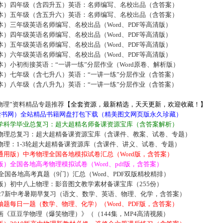
本）四年级（含四升五）英语：名师编写、名校出品（含答案）
本）五年级（含五升六）英语：名师编写、名校出品（含答案）
）三年级英语名师编写、名校出品（Word、PDF等高清版）
）四年级英语名师编写、名校出品（Word、PDF等高清版）
）五年级英语名师编写、名校出品（Word、PDF等高清版）
）六年级英语名师编写、名校出品（Word、PDF等高清版）
）小初衔接英语：“一讲一练”分层作业（Word原卷、解析版）
本）七年级（含七升八）英语：“一讲一练”分层作业（含答案）
本）八年级（含八升九）英语：“一讲一练”分层作业（含答案）
物理”资料精品专题推荐
【全套资源，最新精选，天天更新，欢迎收藏！】
5读书网）全站精品书籍网盘打包下载（精美图文网页版永久珍藏）
学科学毕业总复习：超大超精名师备课资源宝库（含答案解析）
物理总复习：超大超精备课资源宝库（含课件、教案、试卷、专题）
物理：1-3轮超大超精备课资源库（含课件、讲义、试卷、专题）
通用版）中考物理全国各地模拟试卷汇总（Word版，含答案）
）全国各地高考物理模拟试卷（Word、pdf版，含答案）
届全国各地高考真题（9门）汇总（Word、PDF双版精校精排）
版）初中八上物理：影音图文教学素材备课宝库（255份）
027新中考暑期早复习（语文、数学、英语、物理、化学，含答案）
题每日一题（数学、物理、化学）（Word、PDF版，含答案）
《豆豆学物理（爆笑物理）》（（144集，MP4高清视频）