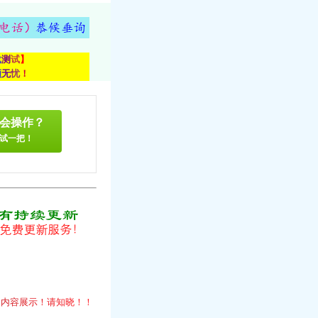
载
测
试
】
顾
无
忧
！
会操作？
试一把！
！
的
内
容
展
示
！
请
知
晓
！
！