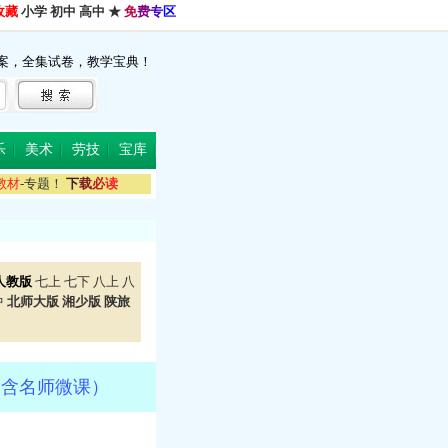
收藏
小学
初中
高中
★
免
费
专
区
案，全集试卷，教学宝典！
乐
美术
劳技
宝库
教
材
-专题！
下
载
必
读
人教版
七上
七下
八上
八
中
北师大版
湘少版
陕旅
（含名师微课）