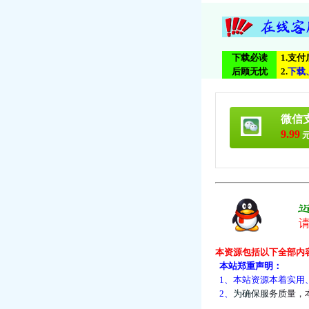
下载必读
1.支
后顾无忧
2.
下
载
微信
9.99
元
本资源包括以下全部内
本站郑重声明：
1、本站资源本着实用
2、
为
确
保
服
务
质
量
，