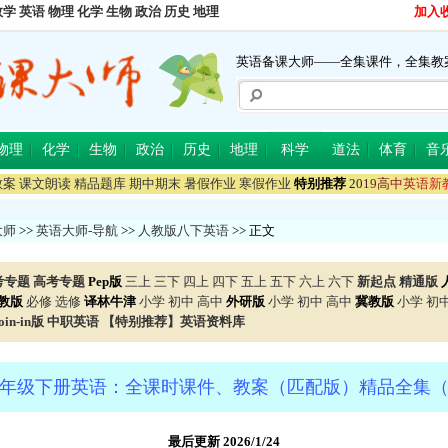
数学
英语
物理
化学
生物
政治
历史
地理
加入
英语备课大师——全集课件，全集教
物理
化学
生物
政治
历史
地理
科学
道法
体育
音
教案
课文朗读
精品题库
期中期末
暑假作业
寒假作业
特别推荐
2
0
1
9
高
中
英
语
新
大师
>>
英语大师-导航
>>
人教版八下英语
>> 正文
考专题
高考专题
Pep版
三上
三下
四上
四下
五上
五下
六上
六下
新起点
精通版
教版
必修
选修
译林牛津
小学
初中
高中
外研版
小学
初中
高中
冀教版
小学
初
in-in版
中职英语
【特别推荐】英语资料库
年级下册英语：全课时课件、教案（匹配版）精品全集
最后更新 2026/1/24