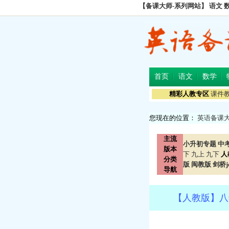
【备课大师-系列网站】
语文
首页
语文
数学
精彩人教专区
课件
您现在的位置：
英语备课
主流
小升初专题
中
版本
下
九上
九下
人
分类
版
闽教版
剑桥jo
导航
【人教版】八