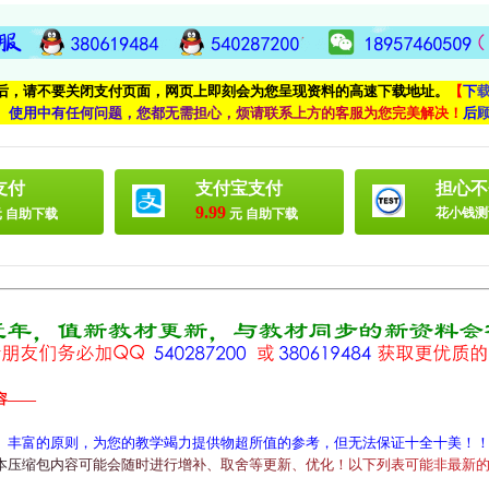
付后，请不要关闭支付页面，网页上即刻会为您呈现资料的高速下载地址。
【
下
、
使
用
中
有
任
何
问
题
，
您
都
无
需
担
心
，
烦
请
联
系
上
方
的
客
服
为
您
完
美
解
决
！
后
支付
支付宝支付
担心不
9.99
花小钱测
 自助下载
元 自助下载
容——
、丰富的原则，为您的教学竭力提供物超所值的参考，但无法保证十全十美！
本
压
缩
包
内
容
可
能
会
随
时
进
行
增
补
、
取
舍
等
更
新
、
优
化
！
以
下
列
表
可
能
非
最
新