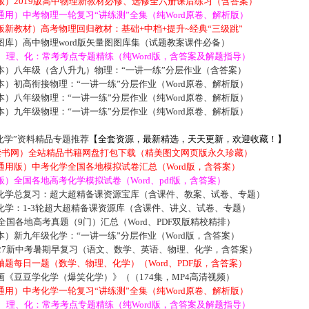
版）2019版高中物理新教材必修、选修全六册课后练习（含答案）
用）中考物理一轮复习“讲练测”全集（纯Word原卷、解析版）
新教材）高考物理回归教材：基础+中档+提升~经典“三级跳”
库）高中物理word版矢量图图库集（试题教案课件必备）
数、理、化：常考考点专题精练（纯Word版，含答案及解题指导）
本）八年级（含八升九）物理：“一讲一练”分层作业（含答案）
）初高衔接物理：“一讲一练”分层作业（Word原卷、解析版）
）八年级物理：“一讲一练”分层作业（纯Word原卷、解析版）
）九年级物理：“一讲一练”分层作业（纯Word原卷、解析版）
化学”资料精品专题推荐
【全套资源，最新精选，天天更新，欢迎收藏！】
5读书网）全站精品书籍网盘打包下载（精美图文网页版永久珍藏）
通用版）中考化学全国各地模拟试卷汇总（Word版，含答案）
）全国各地高考化学模拟试卷（Word、pdf版，含答案）
化学总复习：超大超精备课资源宝库（含课件、教案、试卷、专题）
化学：1-3轮超大超精备课资源库（含课件、讲义、试卷、专题）
届全国各地高考真题（9门）汇总（Word、PDF双版精校精排）
）新九年级化学：“一讲一练”分层作业（Word版，含答案）
027新中考暑期早复习（语文、数学、英语、物理、化学，含答案）
题每日一题（数学、物理、化学）（Word、PDF版，含答案）
《豆豆学化学（爆笑化学）》（（174集，MP4高清视频）
用）中考化学一轮复习“讲练测”全集（纯Word原卷、解析版）
数、理、化：常考考点专题精练（纯Word版，含答案及解题指导）