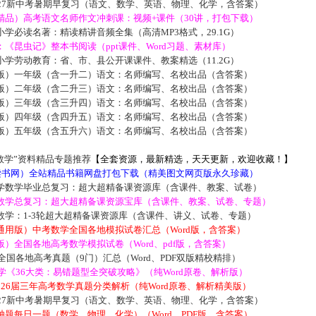
027新中考暑期早复习（语文、数学、英语、物理、化学，含答案）
精品）高考语文名师作文冲刺课：视频+课件（30讲，打包下载）
学必读名著：精读精讲音频全集（高清MP3格式，29.1G）
《昆虫记》整本书阅读（ppt课件、Word习题、素材库）
学劳动教育：省、市、县公开课课件、教案精选（11.2G）
版）一年级（含一升二）语文：名师编写、名校出品（含答案）
版）二年级（含二升三）语文：名师编写、名校出品（含答案）
版）三年级（含三升四）语文：名师编写、名校出品（含答案）
版）四年级（含四升五）语文：名师编写、名校出品（含答案）
版）五年级（含五升六）语文：名师编写、名校出品（含答案）
数学”资料精品专题推荐
【全套资源，最新精选，天天更新，欢迎收藏！】
5读书网）全站精品书籍网盘打包下载（精美图文网页版永久珍藏）
学数学毕业总复习：超大超精备课资源库（含课件、教案、试卷）
数学总复习：超大超精备课资源宝库（含课件、教案、试卷、专题）
数学：1-3轮超大超精备课资源库（含课件、讲义、试卷、专题）
通用版）中考数学全国各地模拟试卷汇总（Word版，含答案）
）全国各地高考数学模拟试卷（Word、pdf版，含答案）
届全国各地高考真题（9门）汇总（Word、PDF双版精校精排）
数学《36大类：易错题型全突破攻略》（纯Word原卷、解析版）
2026届三年高考数学真题分类解析（纯Word原卷、解析精美版）
027新中考暑期早复习（语文、数学、英语、物理、化学，含答案）
题每日一题（数学、物理、化学）（Word、PDF版，含答案）