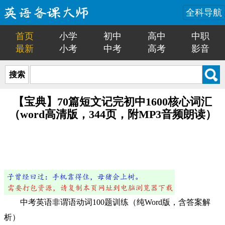
全科导航
首页
小学
初中
高中
中职
最新
小考
中考
高考
影音
搜索
【宝典】70篇短文记完初中1600核心词汇
（word高清版，344页，附MP3音频朗读）
中考英语非谓语动词100题训练（纯Word版，含答案解
析）